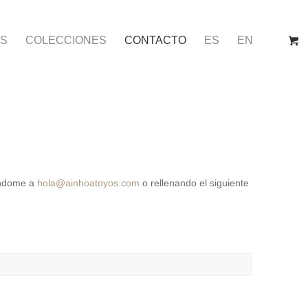
TS
COLECCIONES
CONTACTO
ES
EN
iéndome a
hola@ainhoatoyos.com
o rellenando el siguiente