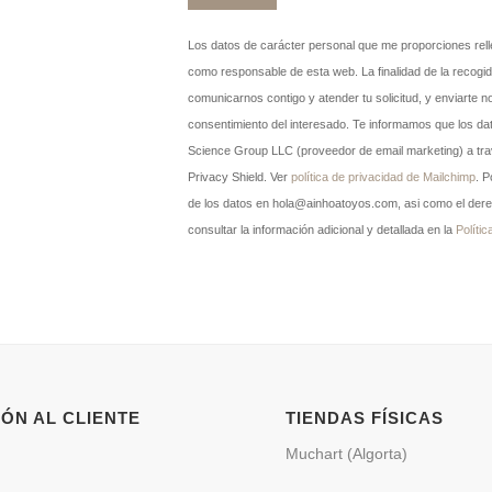
Los datos de carácter personal que me proporciones rell
como responsable de esta web. La finalidad de la recogid
comunicarnos contigo y atender tu solicitud, y enviarte n
consentimiento del interesado. Te informamos que los da
Science Group LLC (proveedor de email marketing) a t
Privacy Shield. Ver
política de privacidad de Mailchimp
. P
de los datos en hola@ainhoatoyos.com, asi como el dere
consultar la información adicional y detallada en la
Polític
ÓN AL CLIENTE
TIENDAS FÍSICAS
Muchart (Algorta)