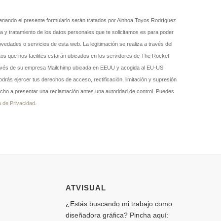
enando el presente formulario serán tratados por Ainhoa Toyos Rodríguez
a y tratamiento de los datos personales que te solicitamos es para poder
ovedades o servicios de esta web. La legitimación se realiza a través del
tos que nos facilites estarán ubicados en los servidores de The Rocket
ravés de su empresa Mailchimp ubicada en EEUU y acogida al EU-US
odrás ejercer tus derechos de acceso, rectificación, limitación y supresión
cho a presentar una reclamación antes una autoridad de control. Puedes
a de Privacidad
.
ATVISUAL
¿Estás buscando mi trabajo como
diseñadora gráfica? Pincha aquí: