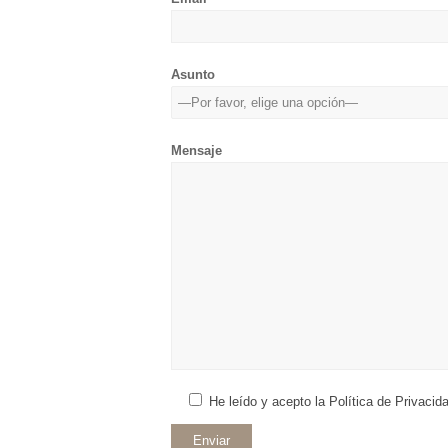
favor,
deja
este
Asunto
campo
vacío.
Mensaje
He leído y acepto la Política de Privacida