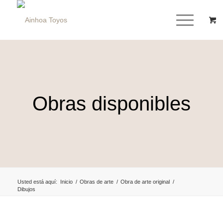
Obras disponibles
Usted está aquí:
Inicio
/
Obras de arte
/
Obra de arte original
/
Dibujos