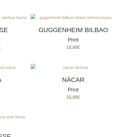
SSE
GUGGENHEIM BILBAO
Print
Rango
€
10,00
€
de
precios:
desde
15,00€
A
NÁCAR
hasta
Print
20,00€
15,00
€
SSE