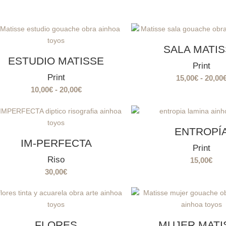
SALA MATI
ESTUDIO MATISSE
Print
Print
15,00
€
-
20,00
Rango
10,00
€
-
20,00
€
de
precios:
desde
ENTROPÍ
10,00€
IM-PERFECTA
Print
hasta
Riso
15,00
€
20,00€
30,00
€
FLORES
MUJER MATI