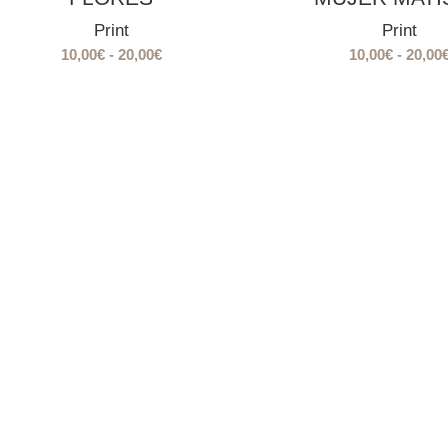
Print
Print
Rango
10,00
€
-
20,00
€
10,00
€
-
20,00
de
precios:
desde
10,00€
hasta
20,00€